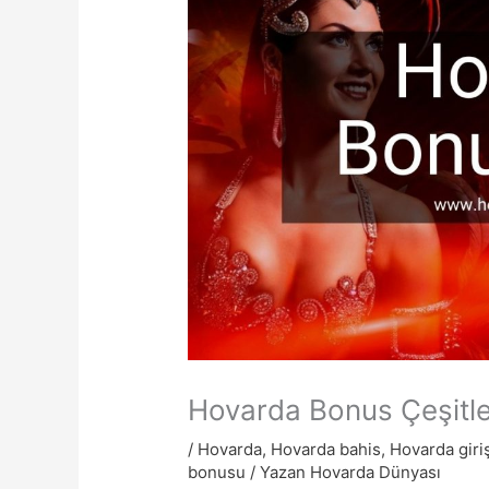
Hovarda Bonus Çeşitle
/
Hovarda
,
Hovarda bahis
,
Hovarda giri
bonusu
/ Yazan
Hovarda Dünyası