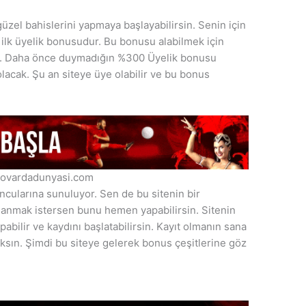
zel bahislerini yapmaya başlayabilirsin. Senin için
i ilk üyelik bonusudur. Bu bonusu alabilmek için
rma. Daha önce duymadığın %300 Üyelik bonusu
lacak. Şu an siteye üye olabilir ve bu bonus
ovardadunyasi.com
ncularına sunuluyor. Sen de bu sitenin bir
lanmak istersen bunu hemen yapabilirsin. Sitenin
apabilir ve kaydını başlatabilirsin. Kayıt olmanın sana
caksın. Şimdi bu siteye gelerek bonus çeşitlerine göz