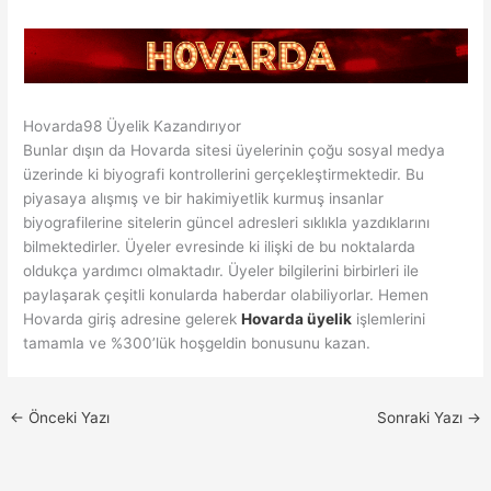
Hovarda98 Üyelik Kazandırıyor
Bunlar dışın da Hovarda sitesi üyelerinin çoğu sosyal medya
üzerinde ki biyografi kontrollerini gerçekleştirmektedir. Bu
piyasaya alışmış ve bir hakimiyetlik kurmuş insanlar
biyografilerine sitelerin güncel adresleri sıklıkla yazdıklarını
bilmektedirler. Üyeler evresinde ki ilişki de bu noktalarda
oldukça yardımcı olmaktadır. Üyeler bilgilerini birbirleri ile
paylaşarak çeşitli konularda haberdar olabiliyorlar. Hemen
Hovarda giriş adresine gelerek
Hovarda üyelik
işlemlerini
tamamla ve %300’lük hoşgeldin bonusunu kazan.
←
Önceki Yazı
Sonraki Yazı
→