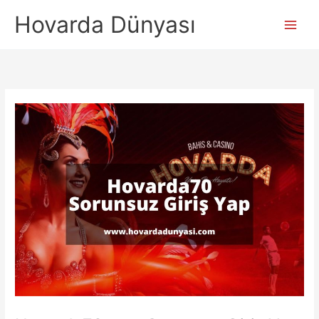
İçeriğe
Hovarda Dünyası
atla