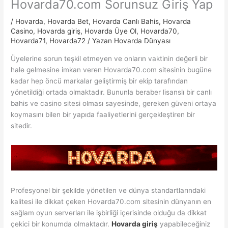
Hovarda70.com Sorunsuz Giriş Yap
/
Hovarda
,
Hovarda Bet
,
Hovarda Canlı Bahis
,
Hovarda
Casino
,
Hovarda giriş
,
Hovarda Üye Ol
,
Hovarda70
,
Hovarda71
,
Hovarda72
/ Yazan
Hovarda Dünyası
Üyelerine sorun teşkil etmeyen ve onların vaktinin değerli bir
hale gelmesine imkan veren Hovarda70.com sitesinin bugüne
kadar hep öncü markalar geliştirmiş bir ekip tarafından
yönetildiği ortada olmaktadır. Bununla beraber lisanslı bir canlı
bahis ve casino sitesi olması sayesinde, gereken güveni ortaya
koymasını bilen bir yapıda faaliyetlerini gerçekleştiren bir
sitedir.
Profesyonel bir şekilde yönetilen ve dünya standartlarındaki
kalitesi ile dikkat çeken Hovarda70.com sitesinin dünyanın en
sağlam oyun serverları ile işbirliği içerisinde olduğu da dikkat
çekici bir konumda olmaktadır.
Hovarda giriş
yapabileceğiniz